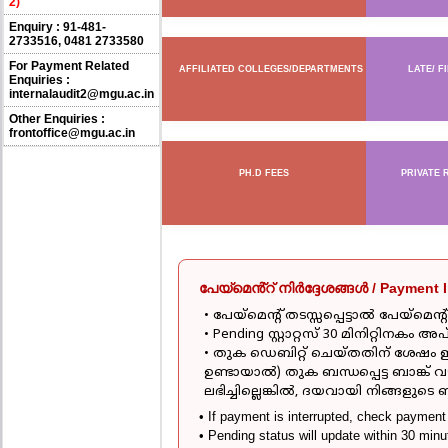
2)
Enquiry : 91-481-
2733516, 0481 2733580
For Payment Related
AFFILIATED COLLEGES/DEPARTMENTS
LATE/ F
Enquiries :
internalaudit2@mgu.ac.in
Other Enquiries :
frontoffice@mgu.ac.in
PH.D FEES
PRIVATE 
പേയ്മെൻ്റ് നിർദ്ദേശങ്ങൾ / Payment I
• പേയ്മെന്റ് തടസ്സപ്പെട്ടാൽ പേയ്മെന്റ
• Pending സ്റ്റാറ്റസ് 30 മിനിറ്റിനകം അപ്
• തുക ഡെബിറ്റ് ചെയ്തതിന് ശേഷം ഇട
ഉണ്ടായാൽ) തുക ബന്ധപ്പെട്ട ബാങ്ക്
ലഭിച്ചില്ലെങ്കിൽ, ദയവായി നിങ്ങളുട
• If payment is interrupted, check payment 
• Pending status will update within 30 minu